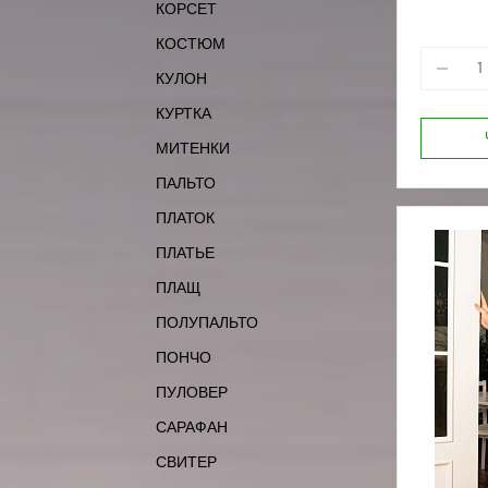
КОРСЕТ
164-96
КОСТЮМ
КУЛОН
КУРТКА
МИТЕНКИ
ПАЛЬТО
ПЛАТОК
ПЛАТЬЕ
ПЛАЩ
ПОЛУПАЛЬТО
ПОНЧО
ПУЛОВЕР
САРАФАН
СВИТЕР