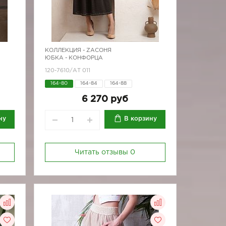
КОЛЛЕКЦИЯ -
ZAСОНЯ
ЮБКА - КОНФОРЦА
120-7610/АТ 011
164-80
164-84
164-88
6 270 руб
ну
В корзину
Читать отзывы
0