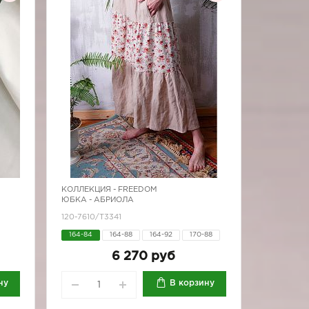
КОЛЛЕКЦИЯ -
FREEDOM
ЮБКА - АБРИОЛА
120-7610/Т3341
164-84
164-88
164-92
170-88
6 270 руб
ну
В корзину