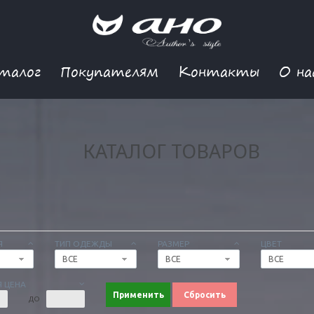
талог
Покупателям
Контакты
О на
КАТАЛОГ ТОВАРОВ
Я
ТИП ОДЕЖДЫ
РАЗМЕР
ЦВЕТ
ВСЕ
ВСЕ
ВСЕ
 ЦЕНА
Применить
Сбросить
ДО