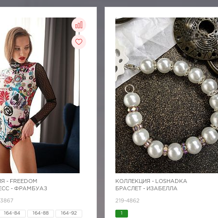
Я -
FREEDOM
КОЛЛЕКЦИЯ -
LOSHADKA
СС - ФРАМБУАЗ
БРАСЛЕТ - ИЗАБЕЛЛА
Z3867
219-4862
164-84
164-88
164-92
1