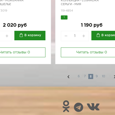
Я -
MORGANNA
КОЛЛЕКЦИЯ -
LOSHADKA
ИШЕЛЬЕ
СЕРЬГИ - МИЯ
Т3019
119-4854
1
2 020 руб
1 190 руб
В корзину
В корзи
Читать отзывы
0
Читать отзывы
0
8
6
7
9
10