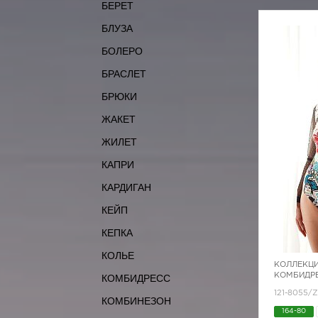
БЕРЕТ
БЛУЗА
БОЛЕРО
БРАСЛЕТ
БРЮКИ
ЖАКЕТ
ЖИЛЕТ
КАПРИ
КАРДИГАН
КЕЙП
КЕПКА
КОЛЬЕ
КОЛЛЕКЦИ
КОМБИДРЕ
КОМБИДРЕСС
121-8055/
КОМБИНЕЗОН
164-80