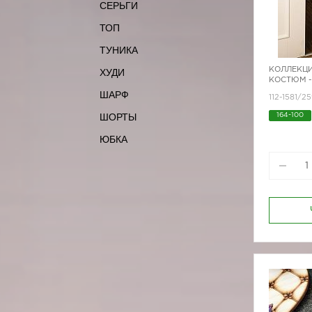
СЕРЬГИ
ТОП
ТУНИКА
КОЛЛЕКЦИ
ХУДИ
КОСТЮМ -
ШАРФ
112-1581/2
ШОРТЫ
164-100
170-80
ЮБКА
170-96