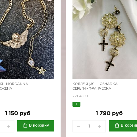
Я -
MORGANNA
КОЛЛЕКЦИЯ -
LOSHADKA
БОЖЕНА
СЕРЬГИ - ФРАНЧЕСКА
221-4890
1
1 150 руб
1 790 руб
В корзину
В корзи