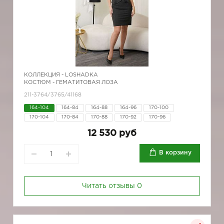
КОЛЛЕКЦИЯ -
LOSHADKA
КОСТЮМ - ГЕМАТИТОВАЯ ЛОЗА
211-3764/3765/41168
164-104
164-84
164-88
164-96
170-100
170-104
170-84
170-88
170-92
170-96
12 530 руб
В корзину
Читать отзывы
0