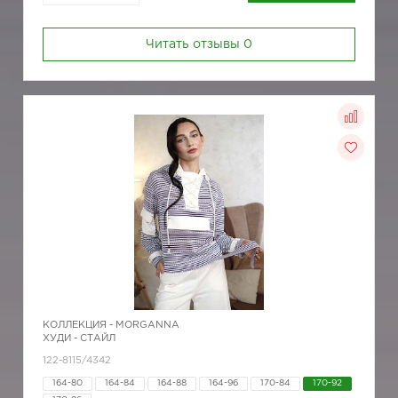
Читать отзывы
0
КОЛЛЕКЦИЯ -
MORGANNA
ХУДИ - СТАЙЛ
122-8115/4342
164-80
164-84
164-88
164-96
170-84
170-92