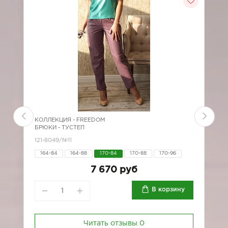
КОЛЛЕКЦИЯ -
FREEDOM
К
БРЮКИ - ТУСТЕП
Б
121-8049/№11
*
164-84
164-88
170-84
170-88
170-96
7 670 руб
В корзину
Читать отзывы
0