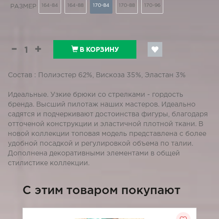
164-84
164-88
170-84
170-88
170-96
РАЗМЕР
В КОРЗИНУ
Состав : Полиэстер 62%, Вискоза 35%, Эластан 3%
Идеальные. Узкие брюки со стрелками - гордость
бренда. Высший пилотаж наших мастеров. Идеально
садятся и подчеркивают достоинства фигуры, благодаря
отточеной конструкции и эластичной плотной ткани. В
новой коллекции топовая модель представлена с более
удобной посадкой и регулировкой объема по талии.
Дополнена декоративными элементами в общей
стилистике коллекции.
C этим товаром покупают