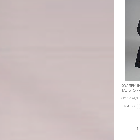
КОЛЛЕКЦИ
ПАЛЬТО -
212-1734/
164-80
170-84