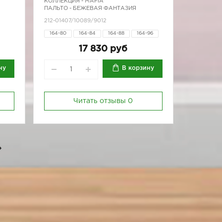
КОЛЛЕКЦИЯ -
MAFIA
ПАЛЬТО - БЕЖЕВАЯ ФАНТАЗИЯ
212-01407/10089/9012
164-80
164-84
164-88
164-96
170-80
170-84
170-88
170-96
17 830 руб
ну
В корзину
Читать отзывы
0