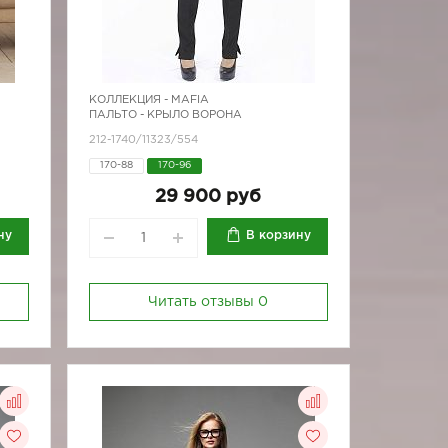
КОЛЛЕКЦИЯ -
MAFIA
ПАЛЬТО - КРЫЛО ВОРОНА
212-1740/11323/554
170-88
170-96
80
29 900 руб
96
ну
В корзину
Читать отзывы
0