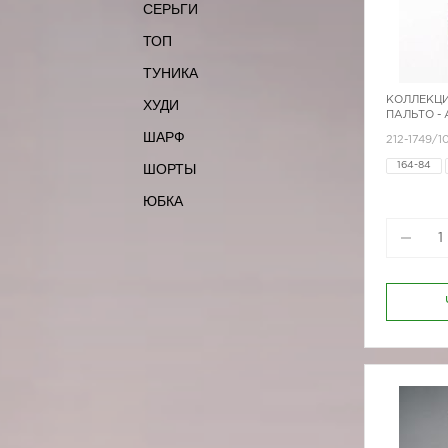
СЕРЬГИ
ТОП
ТУНИКА
КОЛЛЕКЦИ
ХУДИ
ПАЛЬТО -
ШАРФ
212-1749/
ШОРТЫ
164-84
ЮБКА