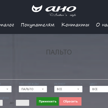
талог
Покупателям
Контакты
О на
ПАЛЬТО
Я
ТИП ОДЕЖДЫ
РАЗМЕР
ЦВЕТ
ПАЛЬТО
ВСЕ
ВСЕ
 ЦЕНА
Применить
Сбросить
ДО