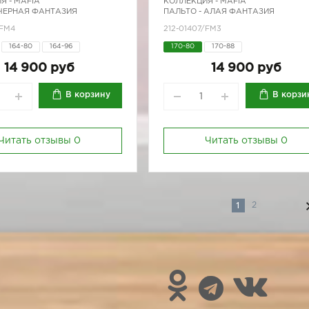
Я -
MAFIA
КОЛЛЕКЦИЯ -
MAFIA
 ЧЕРНАЯ ФАНТАЗИЯ
ПАЛЬТО - АЛАЯ ФАНТАЗИЯ
/FM4
212-01407/FM3
164-80
164-96
170-80
170-88
14 900 руб
14 900 руб
В корзину
В корзи
Читать отзывы
0
Читать отзывы
0
1
2