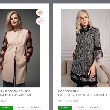
Я -
ЛЮБОВЬ БЛИЗКО
КОЛЛЕКЦИЯ -
1
 ВАНИЛЬНЫЙ БИСКВИТ
ПАЛЬТО - УРОКИ ФРАНЦУЗСКОГО
145/1
213-1957/7206
164-80
164-84
164-88
164-80
170-80
170-88