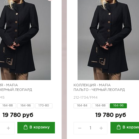
Я -
MAFIA
КОЛЛЕКЦИЯ -
MAFIA
 ЧЕРНЫЙ ЛЕОПАРД
ПАЛЬТО - ЧЕРНЫЙ ЛЕОПАРД
FM5
212-1734/FM4
164-88
164-96
170-80
164-84
164-88
164-96
170-88
170-92
170-96
19 780 руб
19 780 руб
В корзину
В корзи