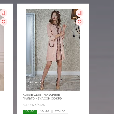
КОЛЛЕКЦИЯ -
MASCHERE
ПАЛЬТО - БУАСОН СЮКРЭ
*319-7473/4525
164-80
164-96
170-100