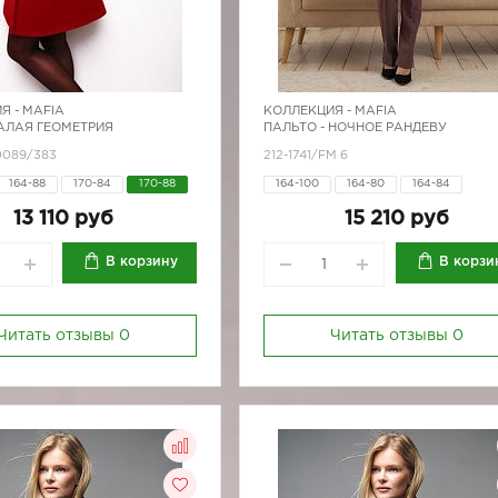
Я -
MAFIA
КОЛЛЕКЦИЯ -
MAFIA
 АЛАЯ ГЕОМЕТРИЯ
ПАЛЬТО - НОЧНОЕ РАНДЕВУ
10089/383
212-1741/FM 6
164-88
170-84
170-88
164-100
164-80
164-84
164-88
164-92
164-96
170-
13 110 руб
15 210 руб
170-84
170-88
170-92
170-
В корзину
В корзи
Читать отзывы
0
Читать отзывы
0