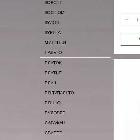
КОРСЕТ
164-92
170-88
КОСТЮМ
КУЛОН
КУРТКА
МИТЕНКИ
ПАЛЬТО
ПЛАТОК
ПЛАТЬЕ
ПЛАЩ
ПОЛУПАЛЬТО
ПОНЧО
ПУЛОВЕР
САРАФАН
СВИТЕР