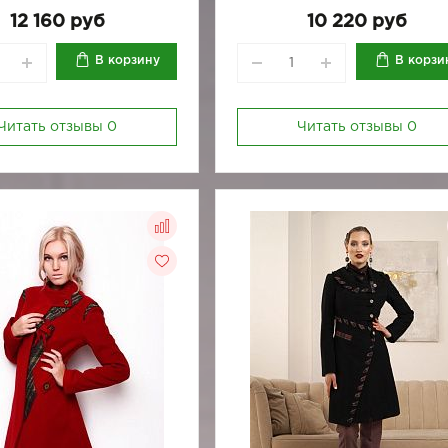
164-96
170-80
170-84
12 160 руб
10 220 руб
170-92
170-96
В корзину
В корзи
Читать отзывы
0
Читать отзывы
0