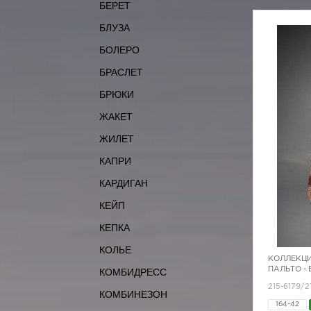
БЕРЕТ
БЛУЗА
БОЛЕРО
БРАСЛЕТ
БРЮКИ
ЖАКЕТ
ЖИЛЕТ
КАПРИ
КАРДИГАН
КЕЙП
КЕПКА
КОЛЬЕ
КОЛЛЕКЦИ
ПАЛЬТО -
КОМБИДРЕСС
215-6179/2
КОМБИНЕЗОН
164-42