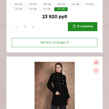
164-80
164-84
164-88
164-92
164-96
170-80
170-84
170-88
170-92
170-96
23 920 руб
В корзину
Читать отзывы
0