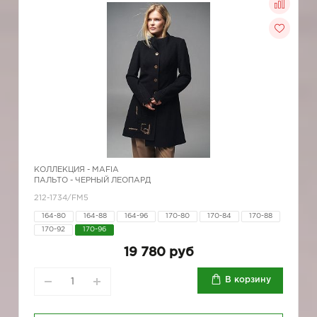
КОЛЛЕКЦИЯ -
MAFIA
ПАЛЬТО - ЧЕРНЫЙ ЛЕОПАРД
212-1734/FM5
164-80
164-88
164-96
170-80
170-84
170-88
170-92
170-96
19 780 руб
В корзину