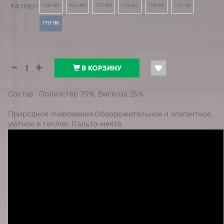
164-80
164-96
170-80
170-84
170-88
170-92
РАЗМЕР
170-96
В КОРЗИНУ
Состав : Полиэстер 75%, Вискоза 25%
Природное очарование.Обворожительное и элегантное,
уютное и теплое. Пальто-мечта.