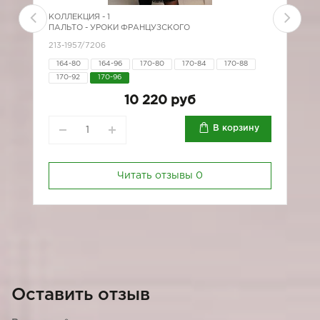
КОЛЛЕКЦИЯ -
1
К
ПАЛЬТО - УРОКИ ФРАНЦУЗСКОГО
П
213-1957/7206
*
164-80
164-96
170-80
170-84
170-88
170-92
170-96
10 220 руб
В корзину
Читать отзывы
0
Оставить отзыв