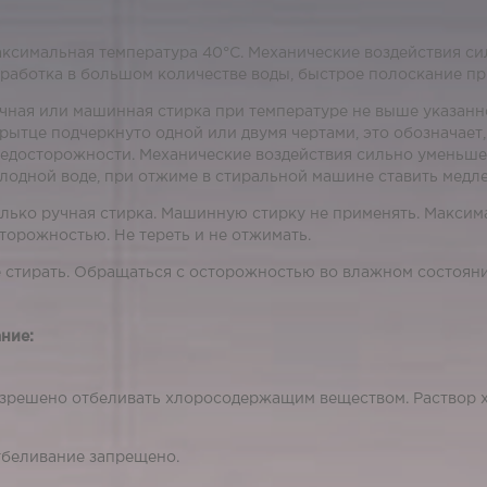
ксимальная температура 40°С. Механические воздействия с
работка в большом количестве воды, быстрое полоскание пр
чная или машинная стирка при температуре не выше указанн
рытце подчеркнуто одной или двумя чертами, это обозначает
едосторожности. Механические воздействия сильно уменьше
лодной воде, при отжиме в стиральной машине ставить мед
лько ручная стирка. Машинную стирку не применять. Максим
торожностью. Не тереть и не отжимать.
 стирать. Обращаться с осторожностью во влажном состояни
ние:
зрешено отбеливать хлоросодержащим веществом. Раствор 
беливание запрещено.