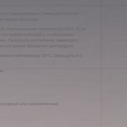
ильно уменьшенные. Очень деликатная
и низких оборотах.
ой. Максимальная температура 30°С. Если
, что нужно соблюдать особые меры
ны. Полоскать постепенно переходя к
ленный режим вращения центрифуги.
альная температура 30°С. Обращаться с
и.
холодный или разбавленный.