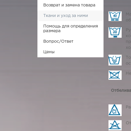
Возврат и замена товара
Ма
Ткани и уход за ними
об
Помощь для определения
Ру
размера
ко
Вопрос/Ответ
пр
хо
Цены
То
ос
Не
Отбелива
Ра
От