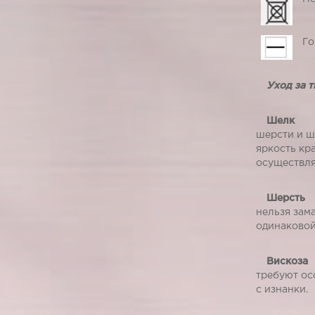
Го
Уход за 
Шелк
Тре
шерсти и ш
яркость кр
осуществля
Шерсть
Р
нельзя зама
одинаковой
Вискоза
И
требуют ос
с изнанки.