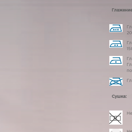
Глажение
Гл
20
Гл
15
Гл
Гл
по
Гл
Сушка:
Не
Не