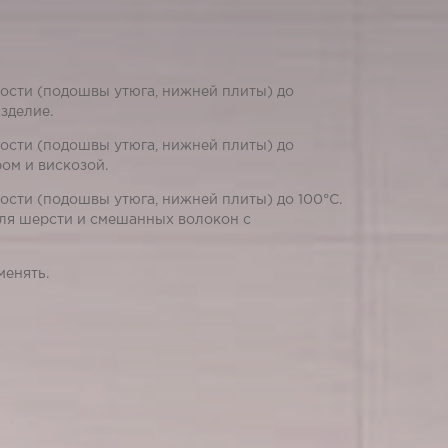
сти (подошвы утюга, нижней плиты) до
зделие.
сти (подошвы утюга, нижней плиты) до
ом и вискозой.
сти (подошвы утюга, нижней плиты) до 100°С.
ля шерсти и смешанных волокон с
менять.