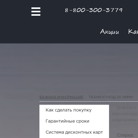
8-800-300-3779
Акции
Ка
ВАЖНАЯ ИНФОРМАЦИЯ
-
ТКАНИ И УХОД ЗА НИМИ
Для того
Как сделать покупку
рекомендац
изделиями 
Гарантийные сроки
Система дисконтных карт
Стирка: