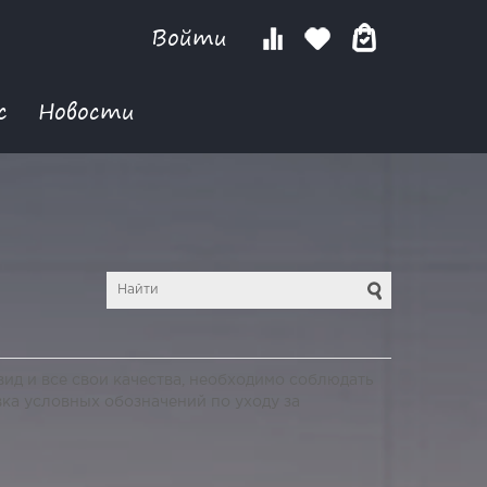
Войти
с
Новости
ид и все свои качества, необходимо соблюдать
ка условных обозначений по уходу за