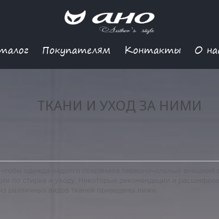
талог
Покупателям
Контакты
О на
ТКАНИ И УХОД ЗА НИМИ
, чтобы одежда надолго сохранила первоначальный внешний в
ии по стирке и уходу. Некоторые рекомендации и расшифров
из различных видов тканей приведены ниже.