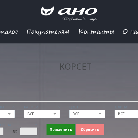
талог
Покупателям
Контакты
О на
КОРСЕТ
ДЫ
РАЗМЕР
ЦВЕТ
ДЛИНА
ВСЕ
ВСЕ
ВСЕ
 ЦЕНА
Применить
Сбросить
ДО