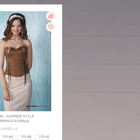
Я -
SUMMER STYLE
 ПРЯНАЯ КОРИЦА
3CANNELLE
170-84
170-88
170-92