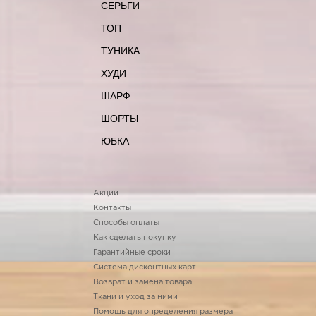
СЕРЬГИ
ТОП
ТУНИКА
ХУДИ
ШАРФ
ШОРТЫ
ЮБКА
Акции
Контакты
Способы оплаты
Как сделать покупку
Гарантийные сроки
Система дисконтных карт
Возврат и замена товара
Ткани и уход за ними
Помощь для определения размера