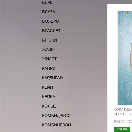
БЕРЕТ
БЛУЗА
БОЛЕРО
БРАСЛЕТ
БРЮКИ
ЖАКЕТ
ЖИЛЕТ
КАПРИ
КАРДИГАН
КЕЙП
КЕПКА
КОЛЬЕ
КОЛЛЕКЦИ
КОРСЕТ -
КОМБИДРЕСС
19-2464/
КОМБИНЕЗОН
170-80