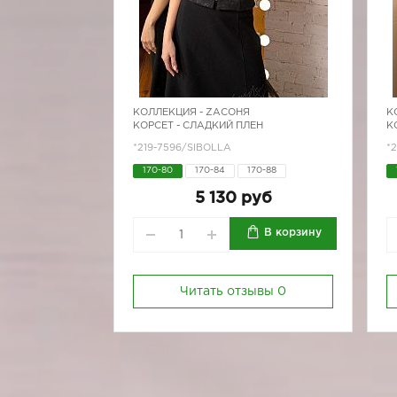
КОЛЛЕКЦИЯ -
ZAСОНЯ
К
КОРСЕТ - СЛАДКИЙ ПЛЕН
К
*219-7596/SIBOLLA
*2
170-80
170-84
170-88
170-92
5 130 руб
В корзину
Читать отзывы
0