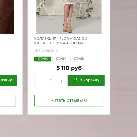
КОЛЛЕКЦИЯ -
FLORIA GANGU
ЮБКА - ЭТЭРСКАЯ БОГЕМА
*117-7249/012
170-80
170-84
170-88
170-92
5 110 руб
орзину
В корзину
Читать отзывы
0