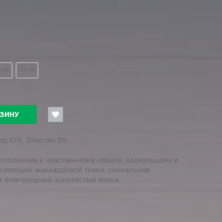
0-88
170-92
РЗИНУ
ид 10%, Эластан 3%
ополнение к чувственному образу, волнующему и
 сияющей жаккардовой ткани, уникальная
т благородный золотистый блеск.