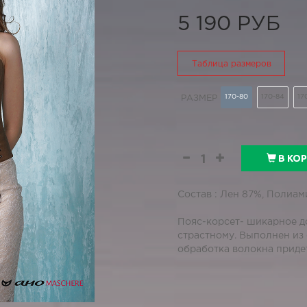
5 190 РУБ
Таблица размеров
170-80
170-84
17
РАЗМЕР
В КО
Состав : Лен 87%, Полиам
Пояс-корсет- шикарное д
страстному. Выполнен из
обработка волокна приде