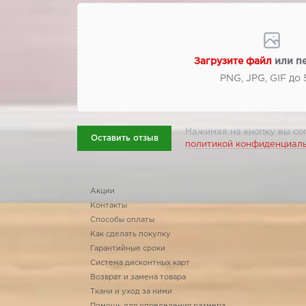
Загрузите файл
или п
PNG, JPG, GIF до
Нажимая на кнопку вы со
Оставить отзыв
политикой конфиденциал
Акции
Контакты
Способы оплаты
Как сделать покупку
Гарантийные сроки
Система дисконтных карт
Возврат и замена товара
Ткани и уход за ними