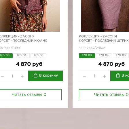
ОЛЛЕКЦИЯ -
ZAСОНЯ
КОЛЛЕКЦИЯ -
ZAСОНЯ
ОРСЕТ - ПОСЛЕДНИЙ НЮАНС
КОРСЕТ - ПОСЛЕДНИЙ ШТРИХ
19-7557/1199
*219-7557/24132
170-80
170-84
170-88
170-80
170-84
170-88
170-92
170-92
4 870 руб
4 870 руб
В корзину
В к
Читать отзывы
0
Читать отзывы
0