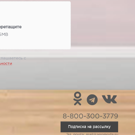
еретащите
 5МВ
глашаетесь с
ьности
8-800-300-3779
Подписка на рассылку
Эл. почта: mail@anomoda.ru