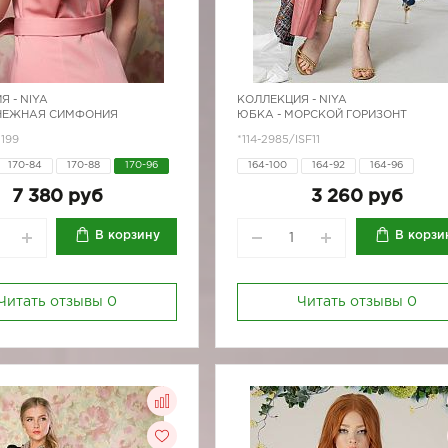
Я -
NIYA
КОЛЛЕКЦИЯ -
NIYA
 НЕЖНАЯ СИМФОНИЯ
ЮБКА - МОРСКОЙ ГОРИЗОНТ
1199
*114-2985/ISF11
170-84
170-88
170-96
164-100
164-92
164-96
170-100
170-80
170-84
7 380 руб
3 260 руб
170-88
170-96
В корзину
В корзи
Читать отзывы
0
Читать отзывы
0