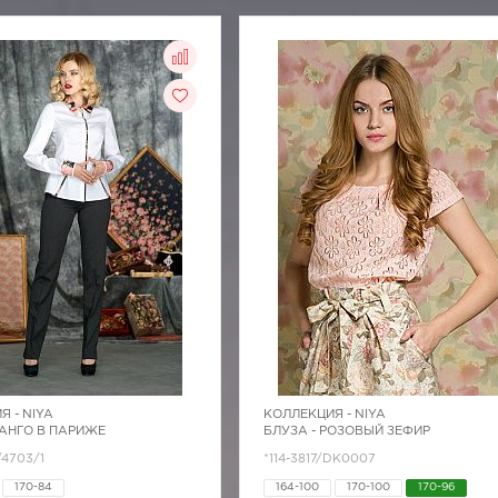
Я -
NIYA
КОЛЛЕКЦИЯ -
NIYA
ТАНГО В ПАРИЖЕ
БЛУЗА - РОЗОВЫЙ ЗЕФИР
/4703/1
*114-3817/DK0007
170-84
164-100
170-100
170-96