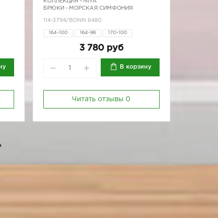
КОЛЛЕКЦИЯ -
NIYA
БРЮКИ - МОРСКАЯ СИМФОНИЯ
114-3794/BONN 6480
164-100
164-96
170-100
170-80
170-84
170-88
170-92
3 780 руб
170-96
ну
В корзину
Читать отзывы
0