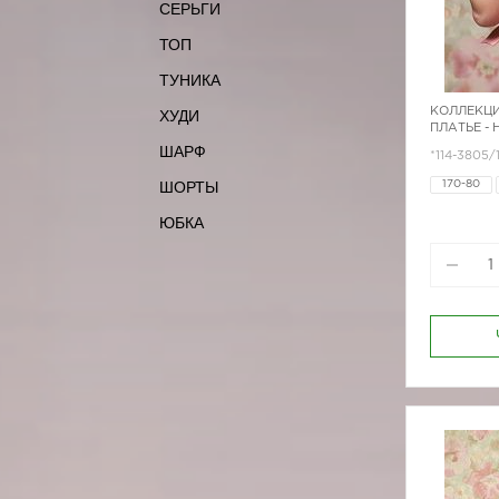
СЕРЬГИ
ТОП
ТУНИКА
КОЛЛЕКЦИ
ХУДИ
ПЛАТЬЕ -
ШАРФ
*114-3805/
ШОРТЫ
170-80
ЮБКА