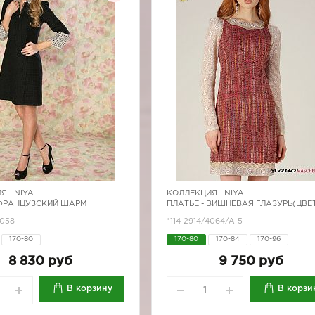
Я -
NIYA
КОЛЛЕКЦИЯ -
NIYA
 ФРАНЦУЗСКИЙ ШАРМ
ПЛАТЬЕ - ВИШНЕВАЯ ГЛАЗУРЬ(ЦВЕ
4058
*114-2914/4064/A-5
170-80
170-80
170-84
170-96
8 830 руб
9 750 руб
В корзину
В корзи