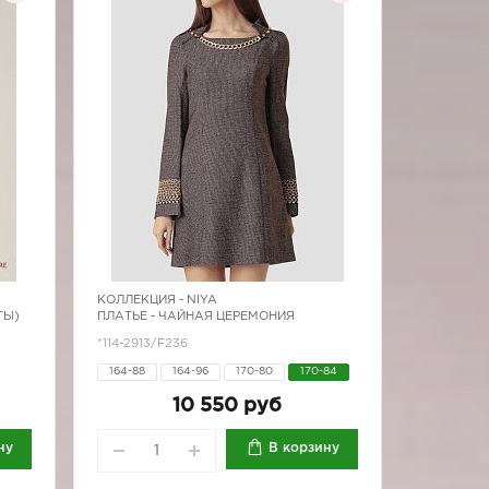
КОЛЛЕКЦИЯ -
NIYA
ТЫ)
ПЛАТЬЕ - ЧАЙНАЯ ЦЕРЕМОНИЯ
*114-2913/F236
164-88
164-96
170-80
170-84
10 550 руб
ну
В корзину