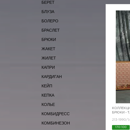
БЕРЕТ
БЛУЗА
БОЛЕРО
БРАСЛЕТ
БРЮКИ
ЖАКЕТ
ЖИЛЕТ
КАПРИ
КАРДИГАН
КЕЙП
КЕПКА
КОЛЬЕ
КОЛЛЕКЦИ
БРЮКИ - 
КОМБИДРЕСС
213-1990/1
КОМБИНЕЗОН
170-100