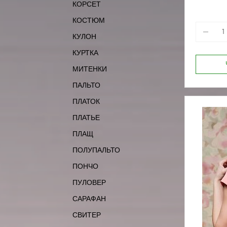
КОРСЕТ
КОСТЮМ
КУЛОН
КУРТКА
МИТЕНКИ
ПАЛЬТО
ПЛАТОК
ПЛАТЬЕ
ПЛАЩ
ПОЛУПАЛЬТО
ПОНЧО
ПУЛОВЕР
САРАФАН
СВИТЕР