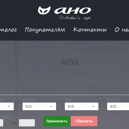
талог
Покупателям
Контакты
О на
NIYA
ДЫ
РАЗМЕР
ЦВЕТ
ДЛИНА
ВСЕ
ВСЕ
ВСЕ
 ЦЕНА
Применить
Сбросить
ДО