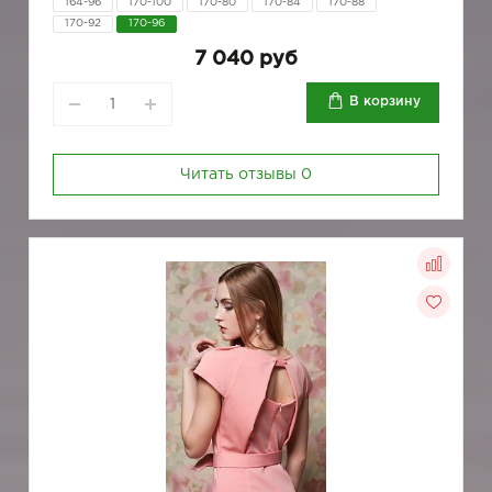
164-96
170-100
170-80
170-84
170-88
170-92
170-96
7 040 руб
В корзину
Читать отзывы
0