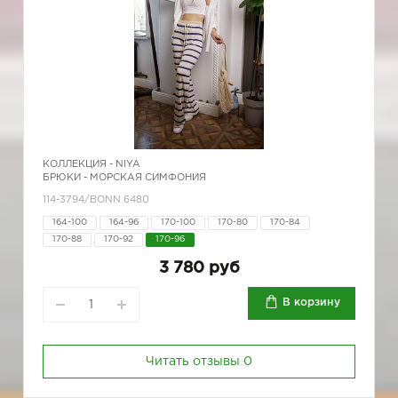
КОЛЛЕКЦИЯ -
NIYA
БРЮКИ - МОРСКАЯ СИМФОНИЯ
114-3794/BONN 6480
164-100
164-96
170-100
170-80
170-84
170-88
170-92
170-96
3 780 руб
В корзину
Читать отзывы
0