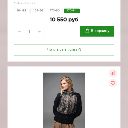
*114-2913/F236
164-88
164-96
170-80
170-84
10 550 руб
В корзину
Читать отзывы
0