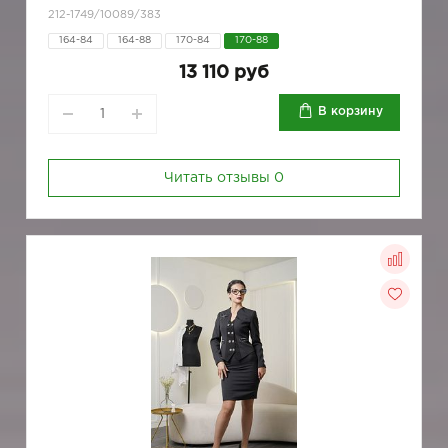
212-1749/10089/383
164-84
164-88
170-84
170-88
13 110 руб
В корзину
Читать отзывы
0