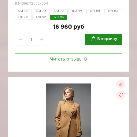
113-1866/12552/554
164-80
164-84
164-88
164-92
170-80
170-84
170-88
170-92
170-96
16 960 руб
В корзину
Читать отзывы
0