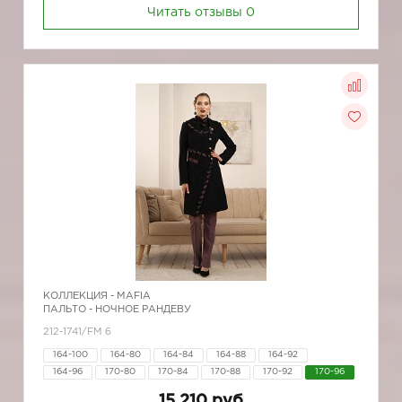
Читать отзывы
0
КОЛЛЕКЦИЯ -
MAFIA
ПАЛЬТО - НОЧНОЕ РАНДЕВУ
212-1741/FM 6
164-100
164-80
164-84
164-88
164-92
164-96
170-80
170-84
170-88
170-92
170-96
15 210 руб