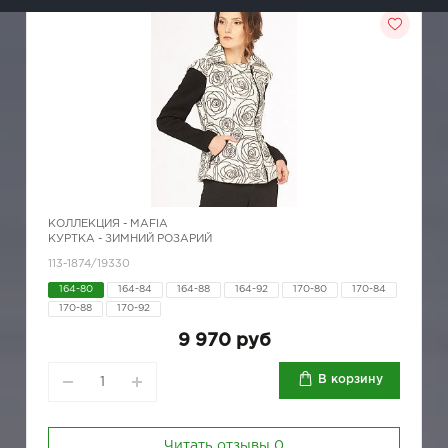
КОЛЛЕКЦИЯ -
MAFIA
КУРТКА - ЗИМНИЙ РОЗАРИЙ
113-1874/19330
164-80
164-84
164-88
164-92
170-80
170-84
170-88
170-92
9 970 руб
В корзину
Читать отзывы
0