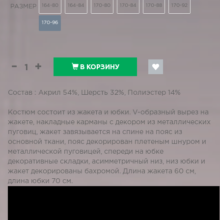
164-80
164-84
170-80
170-84
170-88
170-92
РАЗМЕР
170-96
В КОРЗИНУ
Состав : Акрил 54%, Шерсть 32%, Полиэстер 14%
Костюм состоит из жакета и юбки. V-образный вырез на
жакете, накладные карманы с декором из металлических
пуговиц, жакет завязывается на спине на пояс из
основной ткани, пояс декорирован плетеным шнуром и
металлической пуговицей, спереди на юбке
декоративные складки, асимметричный низ, низ юбки и
жакет декорированы бахромой. Длина жакета 60 см,
длина юбки 70 см.