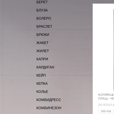
БЕРЕТ
БЛУЗА
БОЛЕРО
БРАСЛЕТ
БРЮКИ
ЖАКЕТ
ЖИЛЕТ
КАПРИ
КАРДИГАН
КЕЙП
КЕПКА
КОЛЬЕ
КОЛЛЕКЦИ
ПЛАЩ - Ч
КОМБИДРЕСС
211-1570/L
КОМБИНЕЗОН
100-104