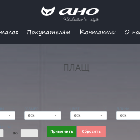
талог
Покупателям
Контакты
О на
ПЛАЩ
ДЫ
РАЗМЕР
ЦВЕТ
ДЛИНА
ВСЕ
ВСЕ
ВСЕ
 ЦЕНА
Применить
Сбросить
ДО