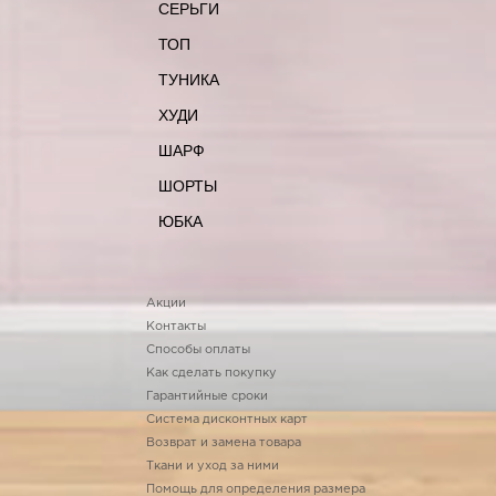
СЕРЬГИ
ТОП
ТУНИКА
ХУДИ
ШАРФ
ШОРТЫ
ЮБКА
Акции
Контакты
Способы оплаты
Как сделать покупку
Гарантийные сроки
Система дисконтных карт
Возврат и замена товара
Ткани и уход за ними
Помощь для определения размера