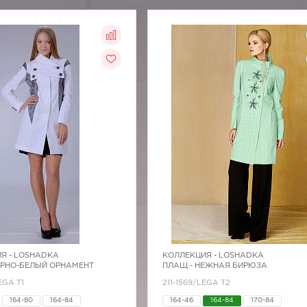
Я -
LOSHADKA
КОЛЛЕКЦИЯ -
LOSHADKA
ЕРНО-БЕЛЫЙ ОРНАМЕНТ
ПЛАЩ - НЕЖНАЯ БИРЮЗА
EGA T1
211-1569/LEGA T2
164-80
164-84
164-46
164-84
170-84