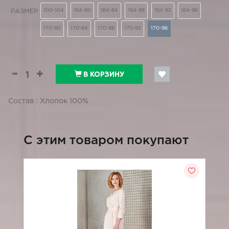
100-104
164-80
164-84
164-88
164-92
164-96
РАЗМЕР
170-80
170-84
170-88
170-92
170-96
В КОРЗИНУ
Состав : Хлопок 100%
C этим товаром покупают