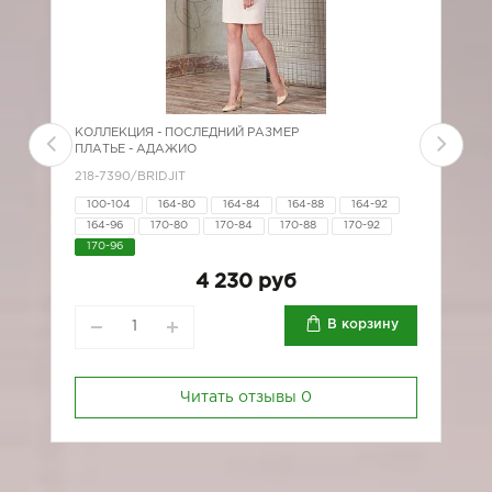
КОЛЛЕКЦИЯ -
ПОСЛЕДНИЙ РАЗМЕР
К
ПЛАТЬЕ - АДАЖИО
П
218-7390/BRIDJIT
*
100-104
164-80
164-84
164-88
164-92
164-96
170-80
170-84
170-88
170-92
170-96
4 230 руб
В корзину
Читать отзывы
0