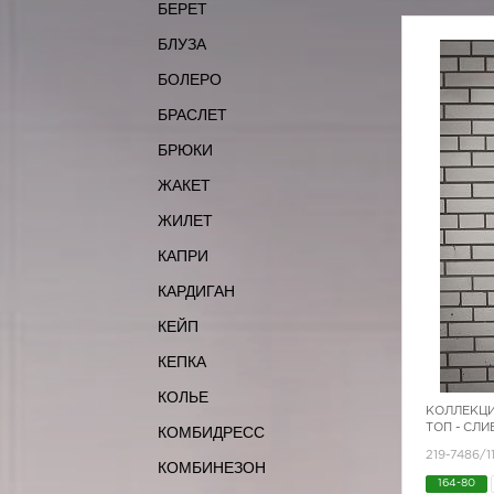
БЕРЕТ
БЛУЗА
БОЛЕРО
БРАСЛЕТ
БРЮКИ
ЖАКЕТ
ЖИЛЕТ
КАПРИ
КАРДИГАН
КЕЙП
КЕПКА
КОЛЬЕ
КОЛЛЕКЦИ
ТОП - СЛ
КОМБИДРЕСС
219-7486/1
КОМБИНЕЗОН
164-80