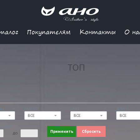
талог
Покупателям
Контакты
О на
ТОП
ДЫ
РАЗМЕР
ЦВЕТ
ДЛИНА
ВСЕ
ВСЕ
ВСЕ
 ЦЕНА
Применить
Сбросить
ДО