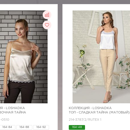
Я -
LOSHADKA
КОЛЛЕКЦИЯ -
LOSHADKA
ИВОЧНАЯ ТАЙНА
ТОП - СЛАДКАЯ ТАЙНА (МАТОВЫЙ)
1-0510
214-3787/2/RUTEX 1
164-84
164-88
164-92
164-48