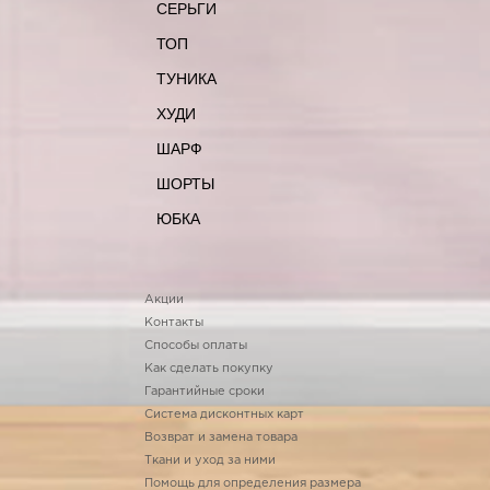
СЕРЬГИ
ТОП
ТУНИКА
ХУДИ
ШАРФ
ШОРТЫ
ЮБКА
Акции
Контакты
Способы оплаты
Как сделать покупку
Гарантийные сроки
Система дисконтных карт
Возврат и замена товара
Ткани и уход за ними
Помощь для определения размера