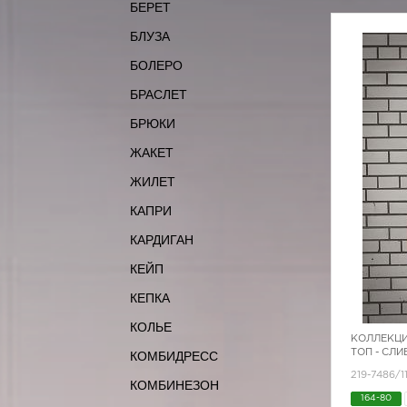
БЕРЕТ
БЛУЗА
БОЛЕРО
БРАСЛЕТ
БРЮКИ
ЖАКЕТ
ЖИЛЕТ
КАПРИ
КАРДИГАН
КЕЙП
КЕПКА
КОЛЬЕ
КОЛЛЕКЦИ
ТОП - СЛ
КОМБИДРЕСС
219-7486/1
КОМБИНЕЗОН
164-80