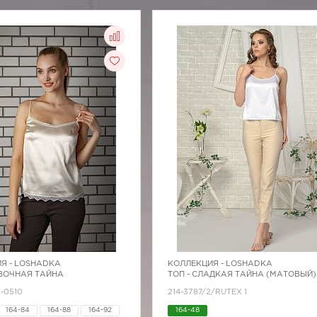
Я -
LOSHADKA
КОЛЛЕКЦИЯ -
LOSHADKA
ИВОЧНАЯ ТАЙНА
ТОП - СЛАДКАЯ ТАЙНА (МАТОВЫЙ)
1-0510
214-3787/2/RUTEX 1
164-84
164-88
164-92
164-48