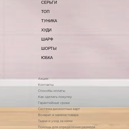
СЕРЬГИ
ТОП
ТУНИКА
ХУДИ
ШАРФ
ШОРТЫ
ЮБКА
Акции
Контакты
Способы оплаты
Как сделать покупку
Гарантийные сроки
Система дисконтных карт
Возврат и замена товара
Ткани и уход за ними
Помощь для определения размера