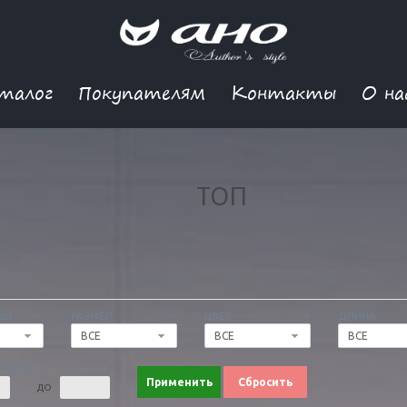
талог
Покупателям
Контакты
О на
ТОП
ДЫ
РАЗМЕР
ЦВЕТ
ДЛИНА
ВСЕ
ВСЕ
ВСЕ
 ЦЕНА
Применить
Сбросить
ДО