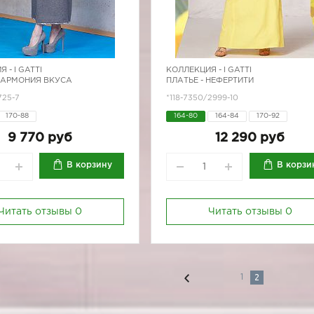
Я -
I GATTI
КОЛЛЕКЦИЯ -
I GATTI
 ГАРМОНИЯ ВКУСА
ПЛАТЬЕ - НЕФЕРТИТИ
725-7
*118-7350/2999-10
170-88
164-80
164-84
170-92
9 770 руб
12 290 руб
В корзину
В корзи
Читать отзывы
0
Читать отзывы
0
2
1