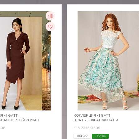
Я -
I GATTI
КОЛЛЕКЦИЯ -
I GATTI
 АВАНТЮРНЫЙ РОМАН
ПЛАТЬЕ - ФРАНЖИПАНИ
608
*118-7375/4609
164-80
170-88