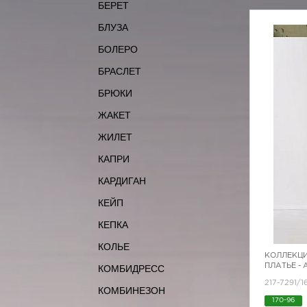
БЕРЕТ
БЛУЗА
БОЛЕРО
БРАСЛЕТ
БРЮКИ
ЖАКЕТ
ЖИЛЕТ
КАПРИ
КАРДИГАН
КЕЙП
КЕПКА
КОЛЬЕ
КОЛЛЕКЦИ
ПЛАТЬЕ -
КОМБИДРЕСС
217-7291/1
КОМБИНЕЗОН
170-96