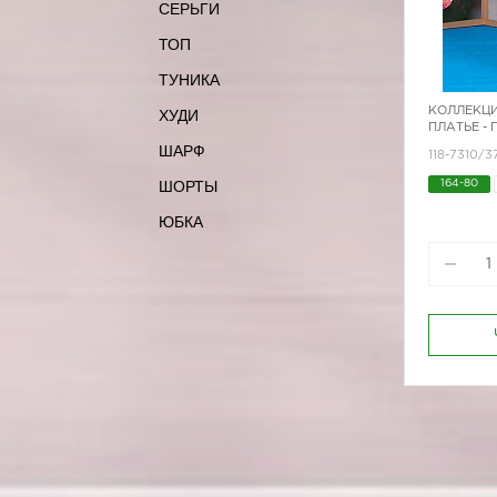
СЕРЬГИ
ТОП
ТУНИКА
КОЛЛЕКЦИ
ХУДИ
ПЛАТЬЕ -
ШАРФ
118-7310/3
ШОРТЫ
164-80
ЮБКА