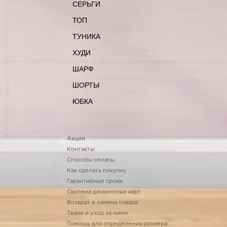
СЕРЬГИ
ТОП
ТУНИКА
ХУДИ
ШАРФ
ШОРТЫ
ЮБКА
Акции
Контакты
Способы оплаты
Как сделать покупку
Гарантийные сроки
Система дисконтных карт
Возврат и замена товара
Ткани и уход за ними
Помощь для определения размера