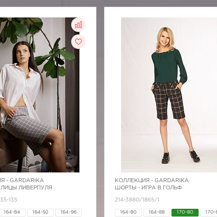
Я -
GARDARIKA
КОЛЛЕКЦИЯ -
GARDARIKA
УЛИЦЫ ЛИВЕРПУЛЯ
ШОРТЫ - ИГРА В ГОЛЬФ
135-135
214-3880/1865/1
164-84
164-92
164-96
164-80
164-88
170-80
170-