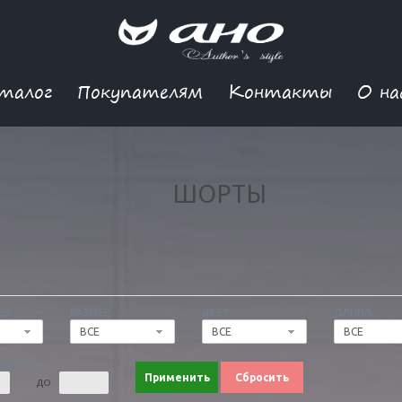
талог
Покупателям
Контакты
О на
ШОРТЫ
ДЫ
РАЗМЕР
ЦВЕТ
ДЛИНА
ВСЕ
ВСЕ
ВСЕ
 ЦЕНА
Применить
Сбросить
ДО