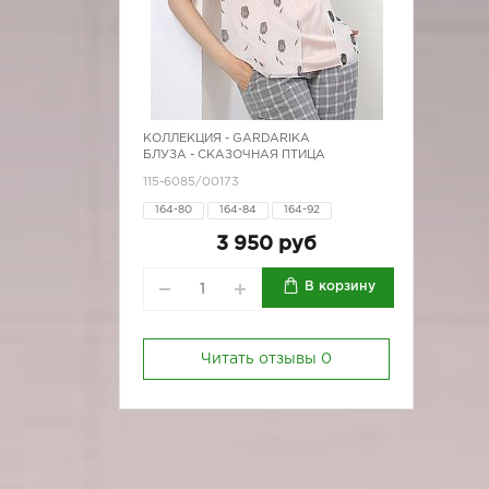
КОЛЛЕКЦИЯ -
GARDARIKA
БЛУЗА - СКАЗОЧНАЯ ПТИЦА
115-6085/00173
164-80
164-84
164-92
164-96
170-80
170-84
3 950 руб
170-88
170-92
170-96
В корзину
Читать отзывы
0