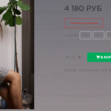
4 180 РУБ
Таблица размеров
164-80
164-84
16
РАЗМЕР
В КО
Состав : Полиэстер 62%, 