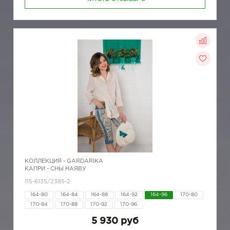
КОЛЛЕКЦИЯ -
GARDARIKA
КАПРИ - СНЫ НАЯВУ
115-6135/2385-2
164-80
164-84
164-88
164-92
164-96
170-80
170-84
170-88
170-92
170-96
5 930 руб