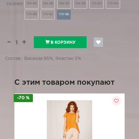
164-80
164-88
164-92
164-96
170-80
170-84
РАЗМЕР
170-88
170-92
170-96
В КОРЗИНУ
Состав : Вискоза 95%, Эластан 5%
C этим товаром покупают
-70 %