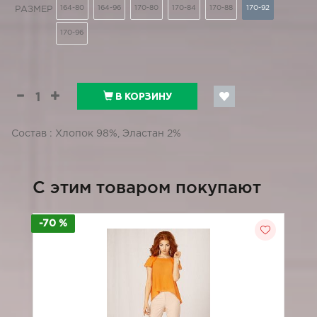
164-80
164-96
170-80
170-84
170-88
170-92
РАЗМЕР
170-96
В КОРЗИНУ
Состав : Хлопок 98%, Эластан 2%
C этим товаром покупают
-70 %