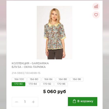
КОЛЛЕКЦИЯ -
GARDARIKA
БЛУЗА - ОКНА ПАРИЖА
214-3883/1304698-15
164-100
164-80
164-84
164-88
164-96
170-80
170-84
170-92
170-96
5 060 руб
В корзину