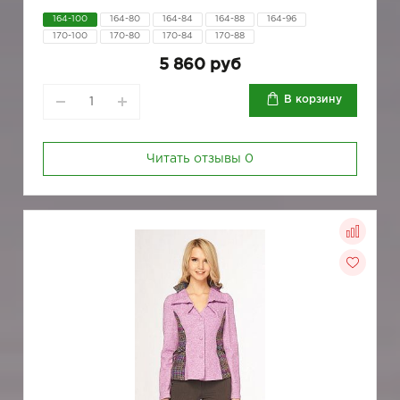
164-100
164-80
164-84
164-88
164-96
170-100
170-80
170-84
170-88
5 860 руб
В корзину
Читать отзывы
0