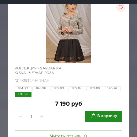
КОЛЛЕКЦИЯ -
GARDARIKA
ЮБКА - ЧЕРНАЯ РОЗА
*214-3934/HANNAH
164-92
164-96
170-80
170-84
170-88
170-92
170-96
7 190 руб
В корзину
Читать отзывы
0