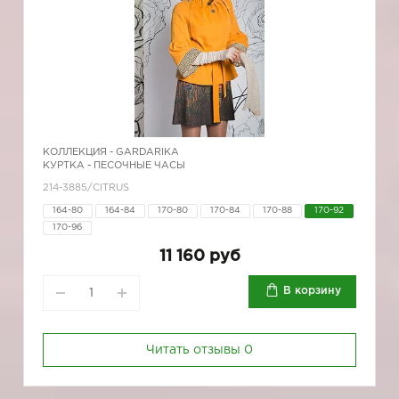
КОЛЛЕКЦИЯ -
GARDARIKA
КУРТКА - ПЕСОЧНЫЕ ЧАСЫ
214-3885/CITRUS
164-80
164-84
170-80
170-84
170-88
170-92
170-96
11 160 руб
В корзину
Читать отзывы
0