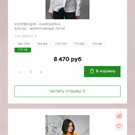
КОЛЛЕКЦИЯ -
GARDARIKA
БЛУЗА - ЖЕМЧУЖНЫЕ ЛУЧИ
214-3894/С-3
164-100
164-80
170-100
170-80
170-88
170-96
8 470 руб
В корзину
Читать отзывы
0