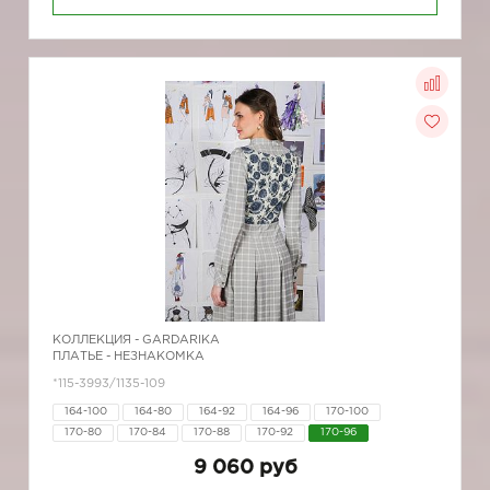
КОЛЛЕКЦИЯ -
GARDARIKA
ПЛАТЬЕ - НЕЗНАКОМКА
*115-3993/1135-109
164-100
164-80
164-92
164-96
170-100
170-80
170-84
170-88
170-92
170-96
9 060 руб