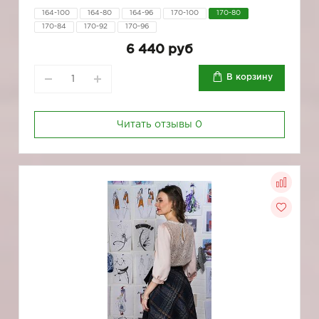
164-100
164-80
164-96
170-100
170-80
170-84
170-92
170-96
6 440 руб
В корзину
Читать отзывы
0