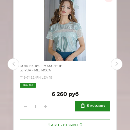
КОЛЛЕКЦИЯ -
MASCHERE
К
БЛУЗА - МЕЛИССА
Б
*119-7482/PHILEA 19
1
164-80
6 260 руб
В корзину
Читать отзывы
0