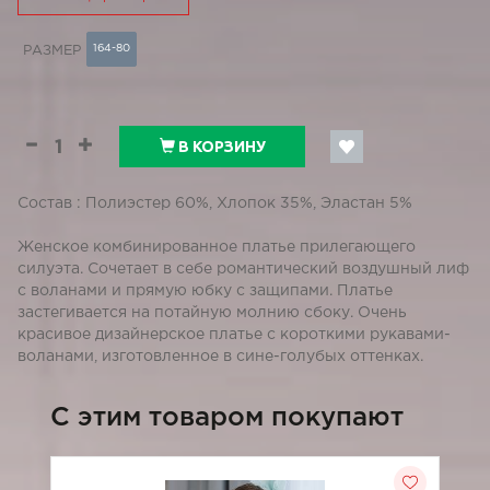
164-80
РАЗМЕР
В КОРЗИНУ
Состав : Полиэстер 60%, Хлопок 35%, Эластан 5%
Женское комбинированное платье прилегающего
силуэта. Сочетает в себе романтический воздушный лиф
с воланами и прямую юбку с защипами. Платье
застегивается на потайную молнию сбоку. Очень
красивое дизайнерское платье с короткими рукавами-
воланами, изготовленное в сине-голубых оттенках.
C этим товаром покупают