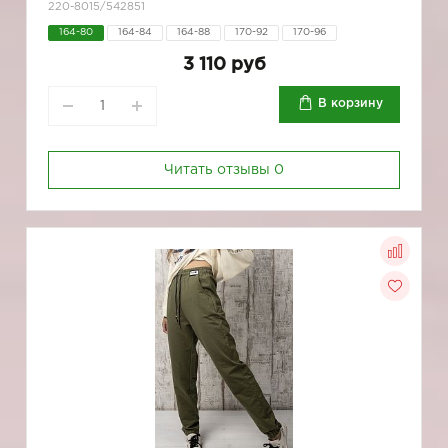
220-8015/542851
164-80
164-84
164-88
170-92
170-96
3 110 руб
В корзину
Читать отзывы
0