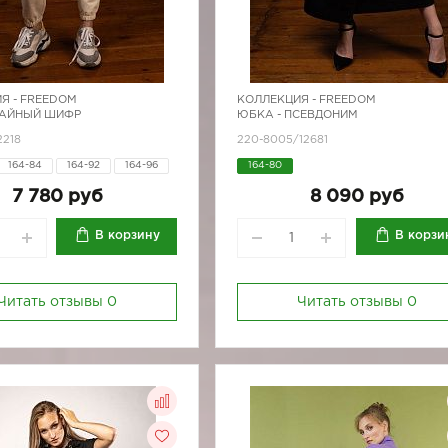
Я -
FREEDOM
КОЛЛЕКЦИЯ -
FREEDOM
ТАЙНЫЙ ШИФР
ЮБКА - ПСЕВДОНИМ
2218
220-8005/12681
164-84
164-92
164-96
164-80
170-92
7 780 руб
8 090 руб
В корзину
В корзи
Читать отзывы
0
Читать отзывы
0