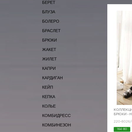
БЕРЕТ
БЛУЗА
БОЛЕРО
БРАСЛЕТ
БРЮКИ
ЖАКЕТ
ЖИЛЕТ
КАПРИ
КАРДИГАН
КЕЙП
КЕПКА
КОЛЬЕ
КОЛЛЕКЦИ
БРЮКИ - 
КОМБИДРЕСС
220-8026/
КОМБИНЕЗОН
164-80