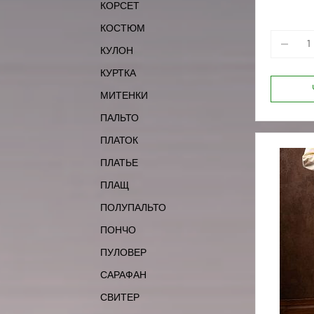
КОРСЕТ
КОСТЮМ
КУЛОН
КУРТКА
МИТЕНКИ
ПАЛЬТО
ПЛАТОК
ПЛАТЬЕ
ПЛАЩ
ПОЛУПАЛЬТО
ПОНЧО
ПУЛОВЕР
САРАФАН
СВИТЕР