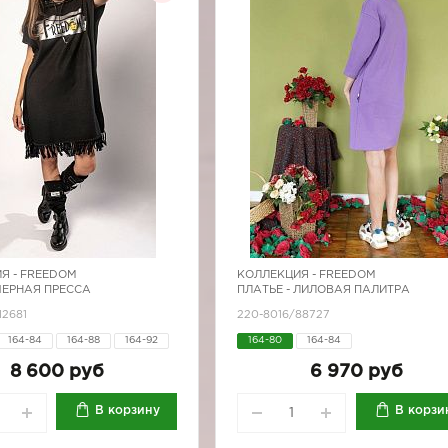
Я -
FREEDOM
КОЛЛЕКЦИЯ -
FREEDOM
 ЧЕРНАЯ ПРЕССА
ПЛАТЬЕ - ЛИЛОВАЯ ПАЛИТРА
12681
220-8016/88727
164-84
164-88
164-92
164-80
164-84
170-92
8 600 руб
6 970 руб
В корзину
В корзи