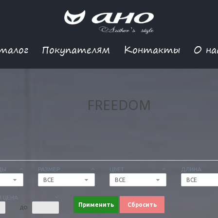
талог
Покупателям
Контакты
О на
FREEDOM
ДЫ
РАЗМЕР
ЦВЕТ
ДЛИНА
ВСЕ
ВСЕ
ВСЕ
 ЦЕНА
Применить
Сбросить
ДО