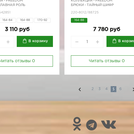
Я -
FREEDOM
КОЛЛЕКЦИЯ -
FREEDOM
 ГЛАВНАЯ РОЛЬ
БРЮКИ - ТАЙНЫЙ ШИФР
542851
220-8012/88725
164-84
164-88
170-92
164-88
3 110 руб
7 780 руб
В корзину
В корзи
Читать отзывы
0
Читать отзывы
0
5
2
3
4
6