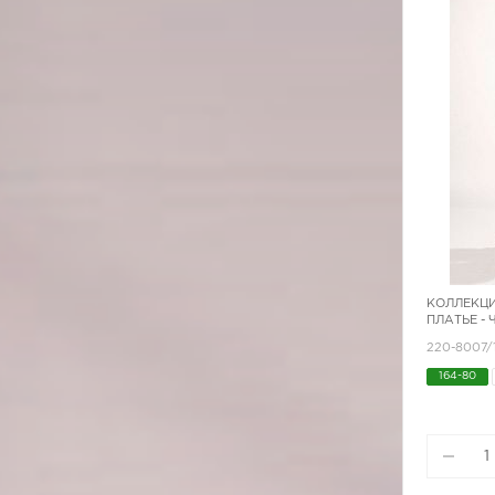
КОЛЛЕКЦИ
ПЛАТЬЕ -
220-8007/
164-80
170-88