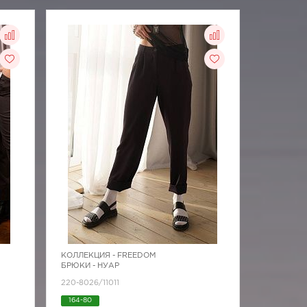
КОЛЛЕКЦИЯ -
FREEDOM
БРЮКИ - НУАР
220-8026/11011
164-80