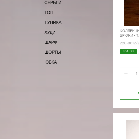
СЕРЬГИ
ТОП
ТУНИКА
КОЛЛЕКЦИ
ХУДИ
БРЮКИ - 
ШАРФ
220-8012/
ШОРТЫ
164-80
170-88
ЮБКА