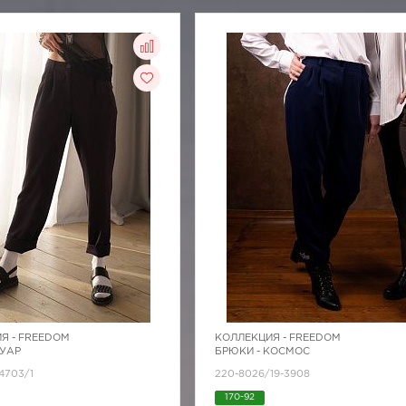
Я -
FREEDOM
КОЛЛЕКЦИЯ -
FREEDOM
НУАР
БРЮКИ - КОСМОС
4703/1
220-8026/19-3908
170-92