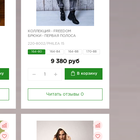
КОЛЛЕКЦИЯ -
FREEDOM
БРЮКИ - ПЕРВАЯ ПОЛОСА
220-8002/PHILEA 15
164-80
164-84
164-88
170-88
170-92
9 380 руб
ну
В корзину
Читать отзывы
0