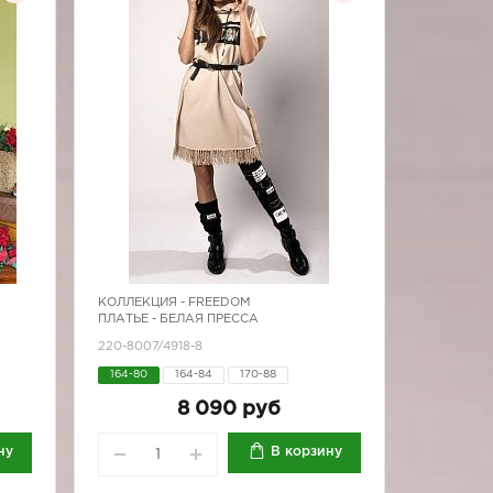
КОЛЛЕКЦИЯ -
FREEDOM
ПЛАТЬЕ - БЕЛАЯ ПРЕССА
220-8007/4918-8
164-80
164-84
170-88
8 090 руб
ну
В корзину