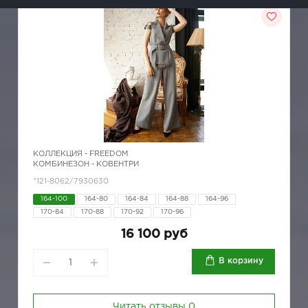
КОЛЛЕКЦИЯ -
FREEDOM
КОМБИНЕЗОН - КОВЕНТРИ
*121-8062/7930630
164-100
164-80
164-84
164-88
164-96
170-84
170-88
170-92
170-96
16 100 руб
В корзину
Читать отзывы
0