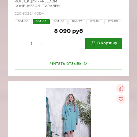
КОЛЛЕКЦИЯ -
FREEDOM
КОМБИНЕЗОН - ТАРАДЕН
220-8025/MODA
164-80
164-84
164-88
164-92
170-84
170-88
8 090 руб
В корзину
Читать отзывы
0