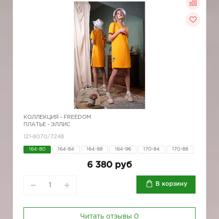
КОЛЛЕКЦИЯ -
FREEDOM
ПЛАТЬЕ - ЭЛЛИС
121-8070/7248
164-80
164-84
164-88
164-96
170-84
170-88
6 380 руб
В корзину
Читать отзывы
0