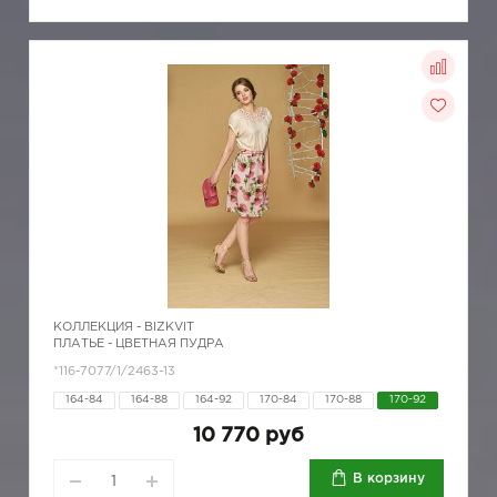
КОЛЛЕКЦИЯ -
BIZKVIT
ПЛАТЬЕ - ЦВЕТНАЯ ПУДРА
*116-7077/1/2463-13
164-84
164-88
164-92
170-84
170-88
170-92
10 770 руб
В корзину