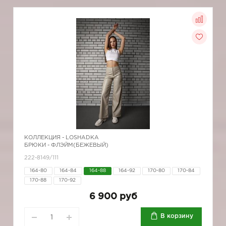
КОЛЛЕКЦИЯ -
LOSHADKA
БРЮКИ - ФЛЭЙМ(БЕЖЕВЫЙ)
222-8149/111
164-80
164-84
164-88
164-92
170-80
170-84
170-88
170-92
6 900 руб
В корзину