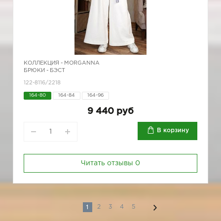
КОЛЛЕКЦИЯ -
MORGANNA
БРЮКИ - БЭСТ
122-8116/2218
164-80
164-84
164-96
9 440 руб
В корзину
Читать отзывы
0
1
2
3
4
5