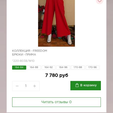
КОЛЛЕКЦИЯ -
FREEDOM
БРЮКИ - ПРИМА
*220-8038/№10
164-84
164-88
164-92
164-96
170-88
170-96
7 780 руб
В корзину
Читать отзывы
0