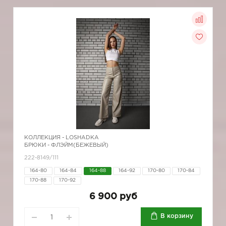
КОЛЛЕКЦИЯ -
LOSHADKA
БРЮКИ - ФЛЭЙМ(БЕЖЕВЫЙ)
222-8149/111
164-80
164-84
164-88
164-92
170-80
170-84
170-88
170-92
6 900 руб
В корзину