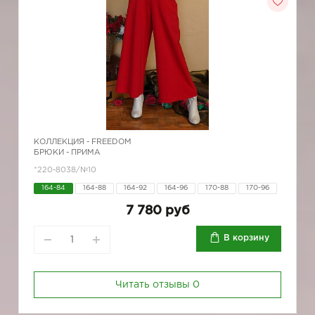
КОЛЛЕКЦИЯ -
FREEDOM
БРЮКИ - ПРИМА
*220-8038/№10
164-84
164-88
164-92
164-96
170-88
170-96
7 780 руб
В корзину
Читать отзывы
0