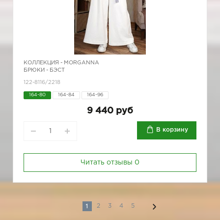
КОЛЛЕКЦИЯ -
MORGANNA
БРЮКИ - БЭСТ
122-8116/2218
164-80
164-84
164-96
9 440 руб
В корзину
Читать отзывы
0
1
2
3
4
5