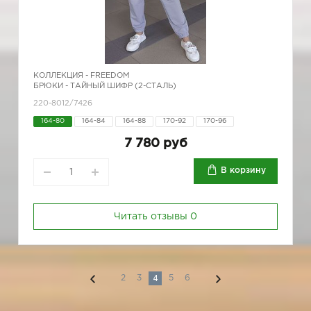
КОЛЛЕКЦИЯ -
FREEDOM
БРЮКИ - ТАЙНЫЙ ШИФР (2-СТАЛЬ)
220-8012/7426
164-80
164-84
164-88
170-92
170-96
7 780 руб
В корзину
Читать отзывы
0
4
2
3
5
6