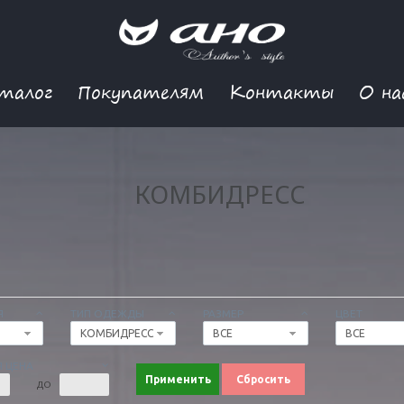
талог
Покупателям
Контакты
О на
КОМБИДРЕСС
Я
ТИП ОДЕЖДЫ
РАЗМЕР
ЦВЕТ
КОМБИДРЕСС
ВСЕ
ВСЕ
 ЦЕНА
Применить
Сбросить
ДО