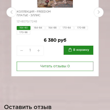
КОЛЛЕКЦИЯ -
FREEDOM
К
ПЛАТЬЕ - ЭЛЛИС
Б
121-8070/7248
*
164-80
164-84
164-88
170-84
170-88
170-96
6
6 380 руб
В корзину
Читать отзывы
0
Оставить отзыв