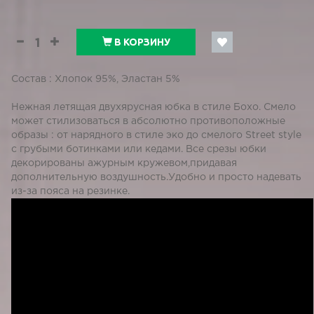
В КОРЗИНУ
Состав : Хлопок 95%, Эластан 5%
Нежная летящая двухярусная юбка в стиле Бохо. Смело
может стилизоваться в абсолютно противоположные
образы : от нарядного в стиле эко до смелого Street style
c грубыми ботинками или кедами. Все срезы юбки
декорированы ажурным кружевом,придавая
дополнительную воздушность.Удобно и просто надевать
из-за пояса на резинке.