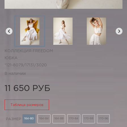
КОЛЛЕКЦИЯ FREEDOM
ЮБКА
*121-8079/17131/3020
В наличии
11 650 РУБ
Таблица размеров
164-80
164-84
164-88
170-84
170-88
170-96
РАЗМЕР