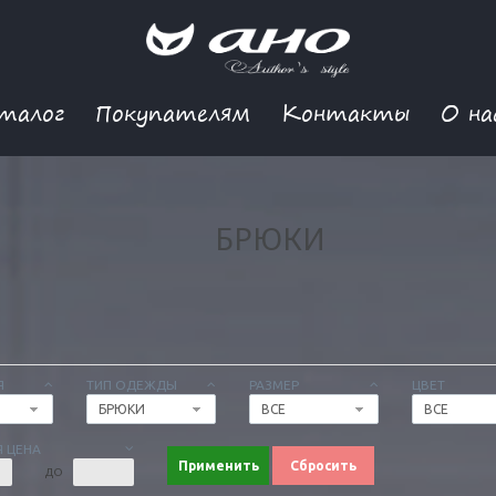
талог
Покупателям
Контакты
О на
БРЮКИ
Я
ТИП ОДЕЖДЫ
РАЗМЕР
ЦВЕТ
БРЮКИ
ВСЕ
ВСЕ
 ЦЕНА
Применить
Сбросить
ДО