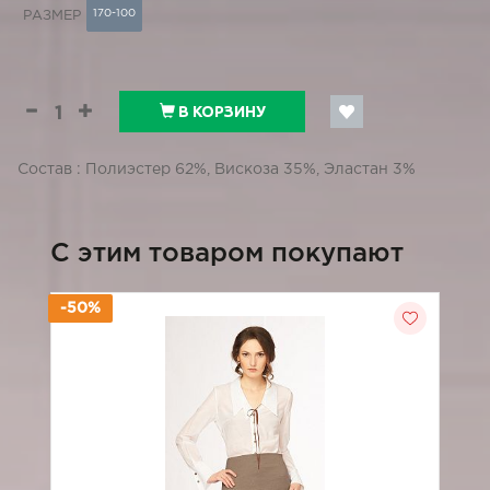
170-100
РАЗМЕР
В КОРЗИНУ
Состав : Полиэстер 62%, Вискоза 35%, Эластан 3%
C этим товаром покупают
-50%