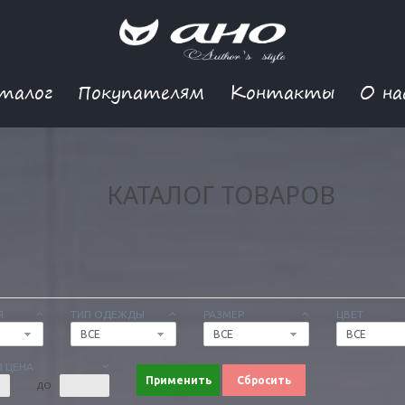
талог
Покупателям
Контакты
О на
КАТАЛОГ ТОВАРОВ
Я
ТИП ОДЕЖДЫ
РАЗМЕР
ЦВЕТ
ВСЕ
ВСЕ
ВСЕ
 ЦЕНА
Применить
Сбросить
ДО