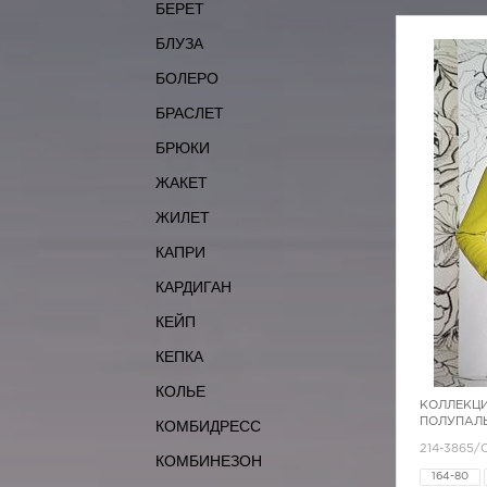
БЕРЕТ
БЛУЗА
БОЛЕРО
БРАСЛЕТ
БРЮКИ
ЖАКЕТ
ЖИЛЕТ
КАПРИ
КАРДИГАН
КЕЙП
КЕПКА
КОЛЬЕ
КОЛЛЕКЦИ
ПОЛУПАЛЬ
КОМБИДРЕСС
214-3865/
КОМБИНЕЗОН
164-80