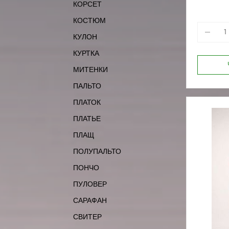
КОРСЕТ
170-96
КОСТЮМ
КУЛОН
КУРТКА
МИТЕНКИ
ПАЛЬТО
ПЛАТОК
ПЛАТЬЕ
ПЛАЩ
ПОЛУПАЛЬТО
ПОНЧО
ПУЛОВЕР
САРАФАН
СВИТЕР