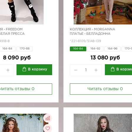
Я -
FREEDOM
КОЛЛЕКЦИЯ -
MORGANNA
 БЕЛАЯ ПРЕССА
ПЛАТЬЕ - БЕЛЛАДОННА
4918-8
*221-8109/5148-139
164-84
170-88
164-84
164-92
164-96
170-
170-96
8 090 руб
13 080 руб
В корзину
В корзи
Читать отзывы
0
Читать отзывы
0