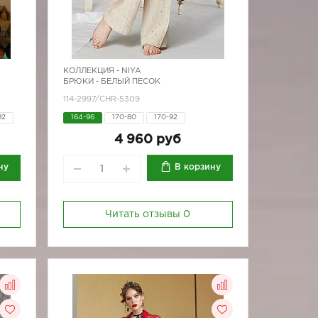
КОЛЛЕКЦИЯ -
NIYA
БРЮКИ - БЕЛЫЙ ПЕСОК
114-2997/CHR-5309
92
164-96
170-80
170-92
4 960 руб
ну
В корзину
Читать отзывы
0