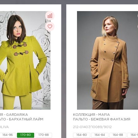
Я -
GARDARIKA
КОЛЛЕКЦИЯ -
MAFIA
ТО - БАРХАТНЫЙ ЛАЙМ
ПАЛЬТО - БЕЖЕВАЯ ФАНТАЗИЯ
OLIVA
212-01407/10089/9012
164-96
170-80
170-88
164-80
164-84
164-88
164-