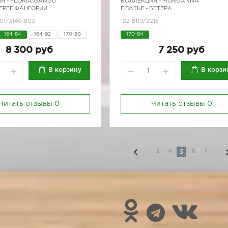
Я -
FLORIA GANGU
КОЛЛЕКЦИЯ -
MORGANNA
БЕРЕГ ФАНГОРИИ
ПЛАТЬЕ - БЕТЕРА
01/3140-803
122-8119/2218
164-84
164-92
170-80
170-84
8 300 руб
7 250 руб
В корзину
В корзи
Читать отзывы
0
Читать отзывы
0
5
3
4
6
7