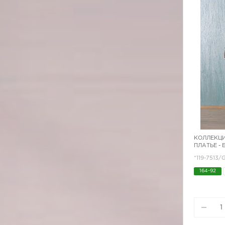
КОЛЛЕКЦИ
ПЛАТЬЕ -
*119-7513
164-92