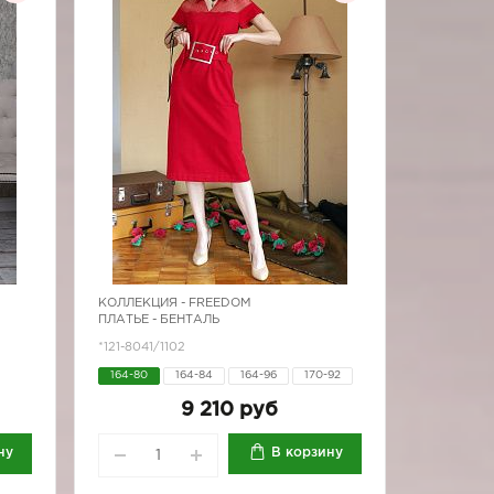
КОЛЛЕКЦИЯ -
FREEDOM
ПЛАТЬЕ - БЕНТАЛЬ
*121-8041/1102
164-80
164-84
164-96
170-92
170-96
9 210 руб
ну
В корзину