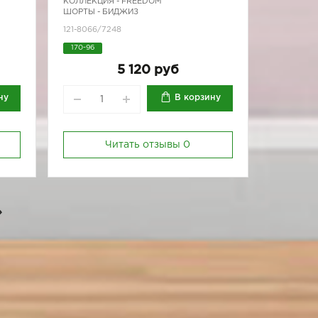
КОЛЛЕКЦИЯ -
FREEDOM
ШОРТЫ - БИДЖИЗ
121-8066/7248
170-96
5 120 руб
ну
В корзину
Читать отзывы
0