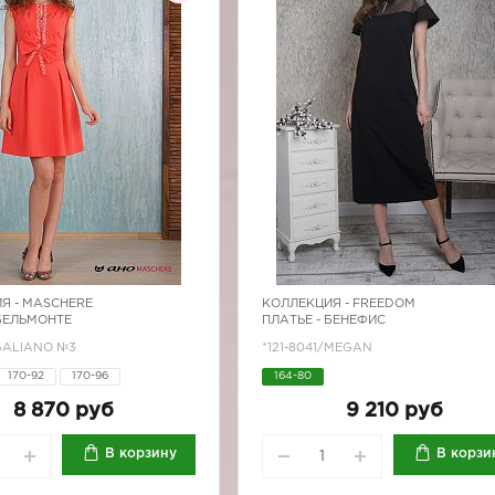
Я -
MASCHERE
КОЛЛЕКЦИЯ -
FREEDOM
 БЕЛЬМОНТЕ
ПЛАТЬЕ - БЕНЕФИС
/GALIANO №3
*121-8041/MEGAN
170-92
170-96
164-80
8 870 руб
9 210 руб
В корзину
В корзи