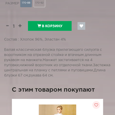
170-88
170-92
РАЗМЕР
В КОРЗИНУ
Состав : Хлопок 96%, Эластан 4%
Белая классическая блузка прилегающего силуэта с
воротником на отрезной стойке и втачным длинным
рукавом на манжете.Манжет застегивается на 4
пуговки,нижний воротник из отделочной ткани.Застежка
центральная на планку с петлями и пуговицами.Длина
блузки 67 см,рукава 64 см.
C этим товаром покупают