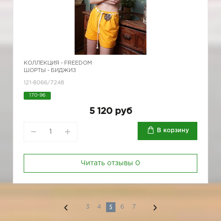
КОЛЛЕКЦИЯ -
FREEDOM
ШОРТЫ - БИДЖИЗ
121-8066/7248
170-96
5 120 руб
В корзину
Читать отзывы
0
5
3
4
6
7