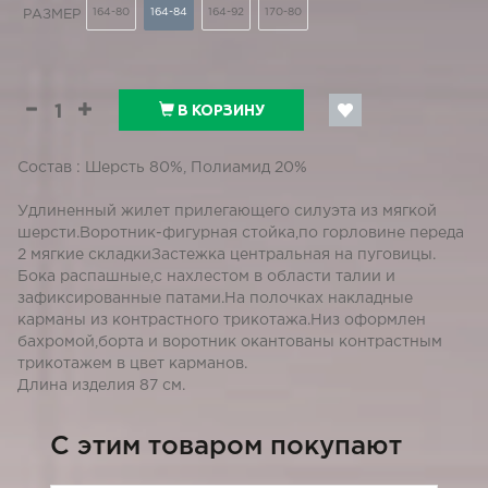
164-80
164-84
164-92
170-80
РАЗМЕР
В КОРЗИНУ
Состав : Шерсть 80%, Полиамид 20%
Удлиненный жилет прилегающего силуэта из мягкой
шерсти.Воротник-фигурная стойка,по горловине переда
2 мягкие складкиЗастежка центральная на пуговицы.
Бока распашные,с нахлестом в области талии и
зафиксированные патами.На полочках накладные
карманы из контрастного трикотажа.Низ оформлен
бахромой,борта и воротник окантованы контрастным
трикотажем в цвет карманов.
Длина изделия 87 см.
C этим товаром покупают