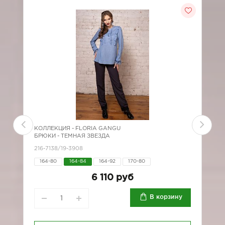
КОЛЛЕКЦИЯ -
FLORIA GANGU
К
БРЮКИ - ТЕМНАЯ ЗВЕЗДА
Б
216-7138/19-3908
*
164-80
164-84
164-92
170-80
6 110 руб
В корзину