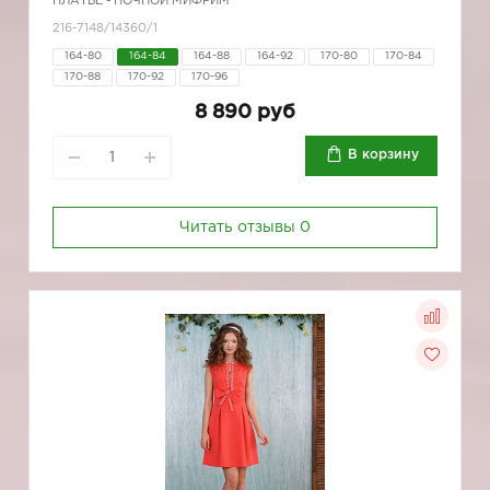
ПЛАТЬЕ - НОЧНОЙ МИФРИМ
216-7148/14360/1
164-80
164-84
164-88
164-92
170-80
170-84
170-88
170-92
170-96
8 890 руб
В корзину
Читать отзывы
0