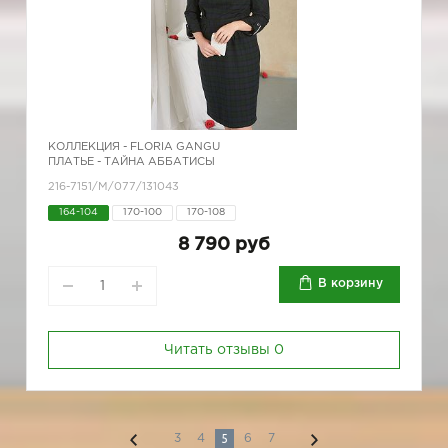
КОЛЛЕКЦИЯ -
FLORIA GANGU
ПЛАТЬЕ - ТАЙНА АББАТИСЫ
216-7151/М/077/131043
164-104
170-100
170-108
8 790 руб
В корзину
Читать отзывы
0
5
3
4
6
7