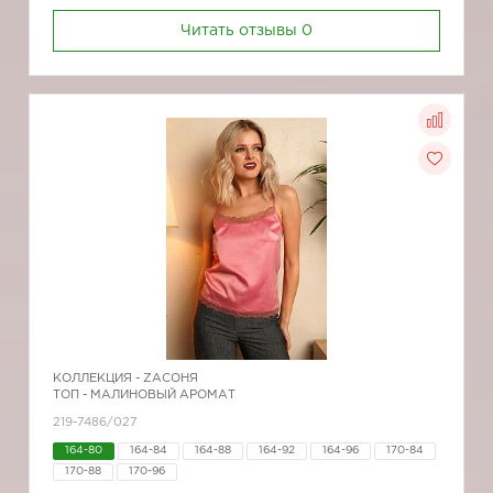
Читать отзывы
0
КОЛЛЕКЦИЯ -
ZAСОНЯ
ТОП - МАЛИНОВЫЙ АРОМАТ
219-7486/027
164-80
164-84
164-88
164-92
164-96
170-84
170-88
170-96