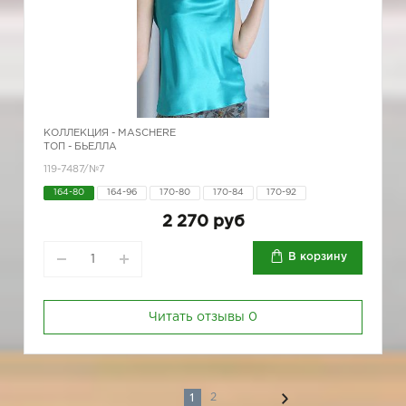
КОЛЛЕКЦИЯ -
MASCHERE
ТОП - БЬЕЛЛА
119-7487/№7
164-80
164-96
170-80
170-84
170-92
2 270 руб
В корзину
Читать отзывы
0
1
2