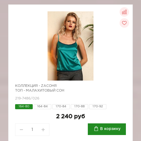
КОЛЛЕКЦИЯ -
ZAСОНЯ
ТОП - МАЛАХИТОВЫЙ СОН
219-7486/026
164-80
164-84
170-84
170-88
170-92
2 240 руб
В корзину