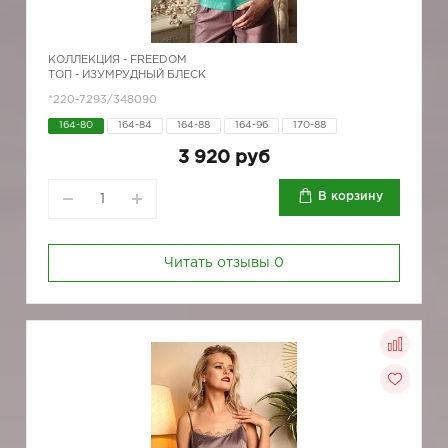
КОЛЛЕКЦИЯ -
FREEDOM
ТОП - ИЗУМРУДНЫЙ БЛЕСК
*220-7293/348090
164-80
164-84
164-88
164-96
170-88
3 920 руб
В корзину
Читать отзывы
0