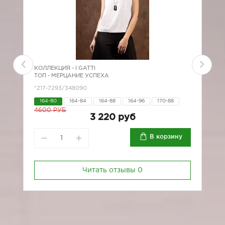
КОЛЛЕКЦИЯ -
I GATTI
К
ТОП - МЕРЦАНИЕ УСПЕХА
Т
*217-7293/348090
*
164-80
164-84
164-88
164-96
170-88
4600 РУБ
3 220 руб
В корзину
Читать отзывы
0