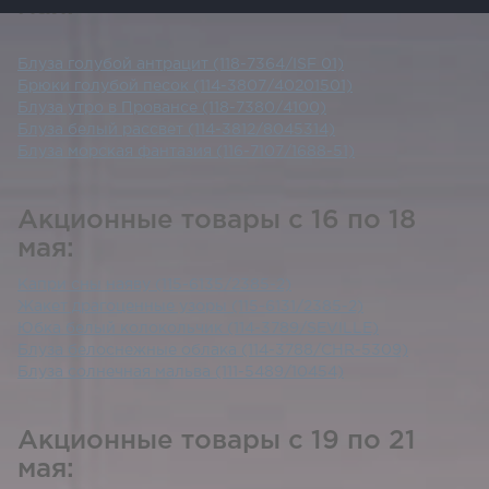
мая:
Блуза голубой антрацит (118-7364/ISF 01)
Брюки голубой песок (114-3807/40201501)
Блуза утро в Провансе (118-7380/4100)
Блуза белый рассвет (114-3812/8045314)
Блуза морская фантазия (116-7107/1688-51)
Акционные товары с 16 по 18
мая:
Капри сны наяву (115-6135/2385-2)
Жакет драгоценные узоры (115-6131/2385-2)
Юбка белый колокольчик (114-3789/SEVILLE)
Блуза белоснежные облака (114-3788/CHR-5309)
Блуза солнечная мальва (111-5489/10454)
Акционные товары с 19 по 21
мая: