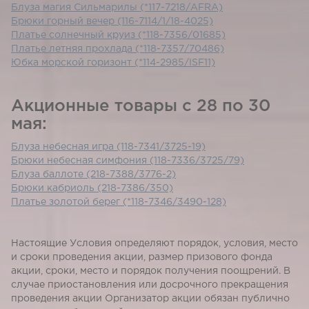
Блуза магия Сильмарилы (*117-7218/AFRA)
Брюки горный вечер (116-7114/1/18-4025)
Платье солнечный круиз (*118-7356/01685)
Платье летняя прохлада (*118-7357/70486)
Юбка морской горизонт (*114-2985/ISF11)
Акционные товары с 28 по 30
мая:
Блуза небесная игра (118-7341/3725-19)
Брюки небесная симфония (118-7336/3725/79)
Блуза баллоте (218-7388/3776-2)
Брюки кабриоль (218-7386/350)
Платье золотой берег (*118-7346/3490-128)
Настоящие Условия определяют порядок, условия, место
и сроки проведения акции, размер призового фонда
акции, сроки, место и порядок получения поощрений. В
случае приостановления или досрочного прекращения
проведения акции Организатор акции обязан публично