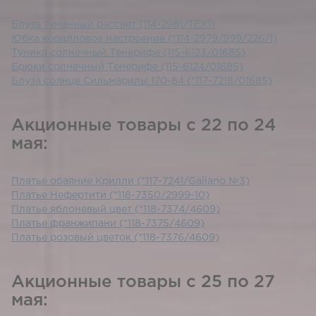
Блуза туманный рассвет (114-2981/ТЕХ1)
Юбка коралловое настроение (*114-2979/999/226/1)
Туника солнечный Тенерифе (115-6123/01685)
Брюки солнечный Тенерифе (115-6124/01685)
Блуза солнце Сильмарилы 170-84 (*117-7218/01685)
Акционные товары с 22 по 24
мая:
Платье обаяние Крилли (*117-7241/Galiano №3)
Платье Нефертити (*118-7350/2999-10)
Платье яблоневый цвет (*118-7374/4609)
Платье франжипани (*118-7375/4609)
Платье розовый цветок (*118-7376/4609)
Акционные товары с 25 по 27
мая: