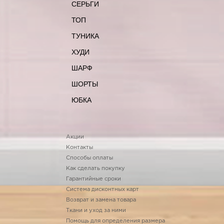
СЕРЬГИ
ТОП
ТУНИКА
ХУДИ
ШАРФ
ШОРТЫ
ЮБКА
Акции
Контакты
Способы оплаты
Как сделать покупку
Гарантийные сроки
Система дисконтных карт
Возврат и замена товара
Ткани и уход за ними
Помощь для определения размера