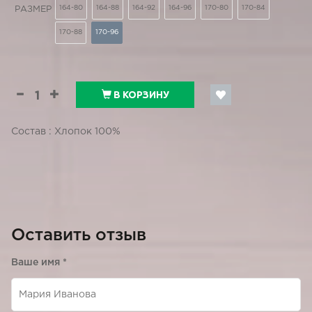
164-80
164-88
164-92
164-96
170-80
170-84
РАЗМЕР
170-88
170-96
В КОРЗИНУ
Состав : Хлопок 100%
Оставить отзыв
Ваше имя
*