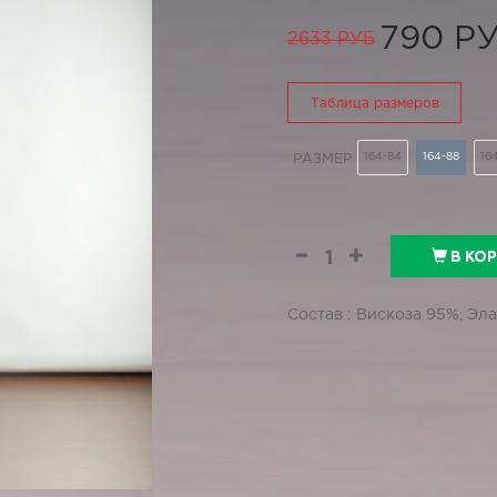
790 Р
2633 РУБ
Таблица размеров
164-84
164-88
16
РАЗМЕР
В КО
Состав : Вискоза 95%, Эл