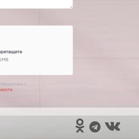
еретащите
 5МВ
глашаетесь с
ьности