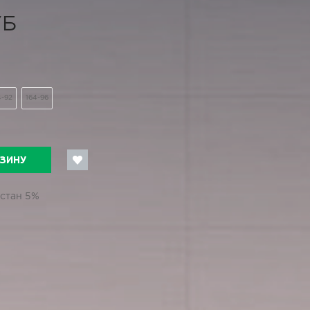
УБ
4-92
164-96
РЗИНУ
астан 5%