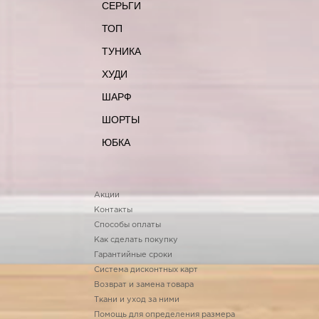
СЕРЬГИ
ТОП
ТУНИКА
ХУДИ
ШАРФ
ШОРТЫ
ЮБКА
Акции
Контакты
Способы оплаты
Как сделать покупку
Гарантийные сроки
Система дисконтных карт
Возврат и замена товара
Ткани и уход за ними
Помощь для определения размера