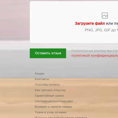
Загрузите файл
или п
PNG, JPG, GIF до
Нажимая на кнопку вы со
Оставить отзыв
политикой конфиденциал
Акции
Контакты
Способы оплаты
Как сделать покупку
Гарантийные сроки
Система дисконтных карт
Возврат и замена товара
Ткани и уход за ними