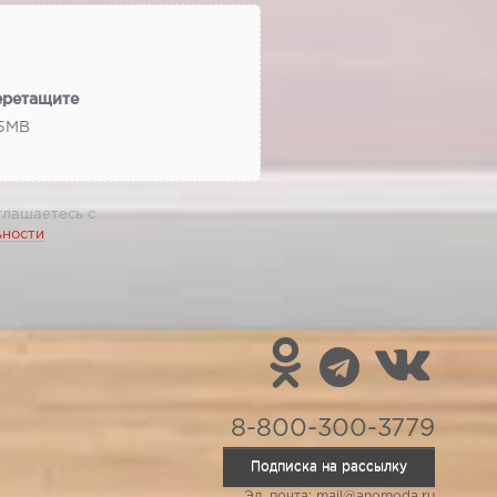
еретащите
 5МВ
глашаетесь с
ьности
8-800-300-3779
Подписка на рассылку
Эл. почта: mail@anomoda.ru