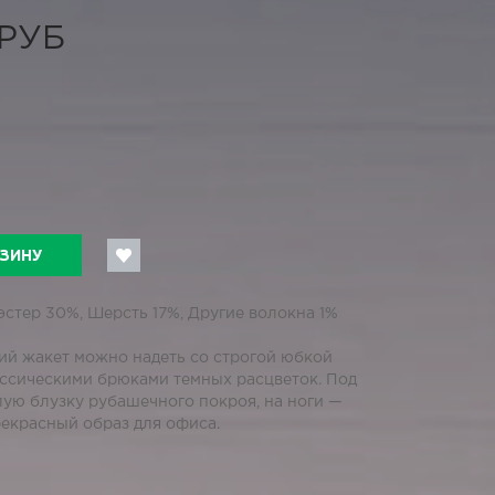
 РУБ
РЗИНУ
эстер 30%, Шерсть 17%, Другие волокна 1%
кий жакет можно надеть со строгой юбкой
ассическими брюками темных расцветок. Под
лую блузку рубашечного покроя, на ноги —
рекрасный образ для офиса.