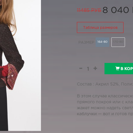
8 040
11485 РУБ
Таблица размеров
164-80
170-80
РАЗМЕР
В КО
Состав : Акрил 52%, Поли
В этом случае классичес
прямого покроя или с кл
жакет можно надеть свет
каблучки — вот и готов п