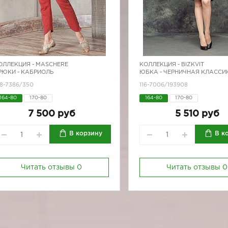
ОЛЛЕКЦИЯ -
MASCHERE
КОЛЛЕКЦИЯ -
BIZKVIT
РЮКИ - КАБРИОЛЬ
ЮБКА - ЧЕРНИЧНАЯ КЛАССИ
18-7386/350
116-7006/193908
164-80
170-80
164-80
170-80
7 500 руб
5 510 руб
В корзину
В к
Читать отзывы
0
Читать отзывы
0